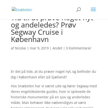
Tid til at prøve noget nyt
og andeledes? Prøv
Segway Cruise i
København
af
Nicolai
|
mar 9, 2019
|
Andet
|
0 Kommentarer
Er det på tide, at du prøver noget nyt, og befinder du
dig i København eller på Sjælland?
Hos Snæbelen har vi været ude og kører Segway med
deres engelsktalende guides, hvor vi oplevede de
historiske monumenter på en sjov og anderledes
måde. Man behøver ikke nødvendigvis at være