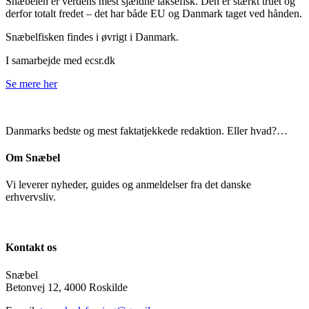
Snæbelen er verdens mest sjældne laksefisk. Den er stærkt truet og
derfor totalt fredet – det har både EU og Danmark taget ved hånden.
Snæbelfisken findes i øvrigt i Danmark.
I samarbejde med ecsr.dk
Se mere her
Danmarks bedste og mest faktatjekkede redaktion. Eller hvad?…
Om Snæbel
Vi leverer nyheder, guides og anmeldelser fra det danske
erhvervsliv.
Kontakt os
Snæbel
Betonvej 12, 4000 Roskilde