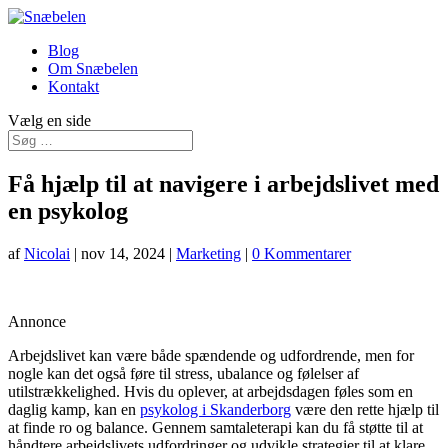
Blog
Om Snæbelen
Kontakt
Vælg en side
Få hjælp til at navigere i arbejdslivet med
en psykolog
af
Nicolai
|
nov 14, 2024
|
Marketing
|
0 Kommentarer
Annonce
Arbejdslivet kan være både spændende og udfordrende, men for
nogle kan det også føre til stress, ubalance og følelser af
utilstrækkelighed. Hvis du oplever, at arbejdsdagen føles som en
daglig kamp, kan en
psykolog i Skanderborg
være den rette hjælp til
at finde ro og balance. Gennem samtaleterapi kan du få støtte til at
håndtere arbejdslivets udfordringer og udvikle strategier til at klare