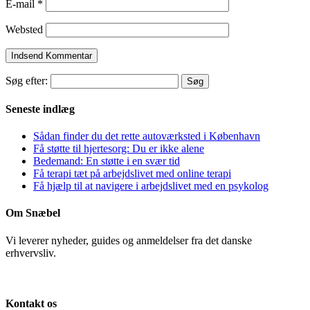
E-mail
*
Websted
Søg efter:
Seneste indlæg
Sådan finder du det rette autoværksted i København
Få støtte til hjertesorg: Du er ikke alene
Bedemand: En støtte i en svær tid
Få terapi tæt på arbejdslivet med online terapi
Få hjælp til at navigere i arbejdslivet med en psykolog
Om Snæbel
Vi leverer nyheder, guides og anmeldelser fra det danske
erhvervsliv.
Kontakt os