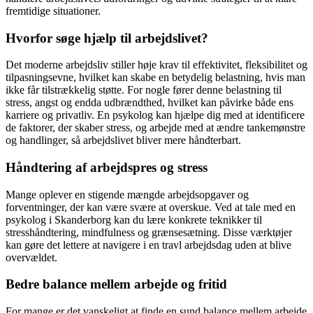
fremtidige situationer.
Hvorfor søge hjælp til arbejdslivet?
Det moderne arbejdsliv stiller høje krav til effektivitet, fleksibilitet og
tilpasningsevne, hvilket kan skabe en betydelig belastning, hvis man
ikke får tilstrækkelig støtte. For nogle fører denne belastning til
stress, angst og endda udbrændthed, hvilket kan påvirke både ens
karriere og privatliv. En psykolog kan hjælpe dig med at identificere
de faktorer, der skaber stress, og arbejde med at ændre tankemønstre
og handlinger, så arbejdslivet bliver mere håndterbart.
Håndtering af arbejdspres og stress
Mange oplever en stigende mængde arbejdsopgaver og
forventninger, der kan være svære at overskue. Ved at tale med en
psykolog i Skanderborg kan du lære konkrete teknikker til
stresshåndtering, mindfulness og grænsesætning. Disse værktøjer
kan gøre det lettere at navigere i en travl arbejdsdag uden at blive
overvældet.
Bedre balance mellem arbejde og fritid
For mange er det vanskeligt at finde en sund balance mellem arbejde