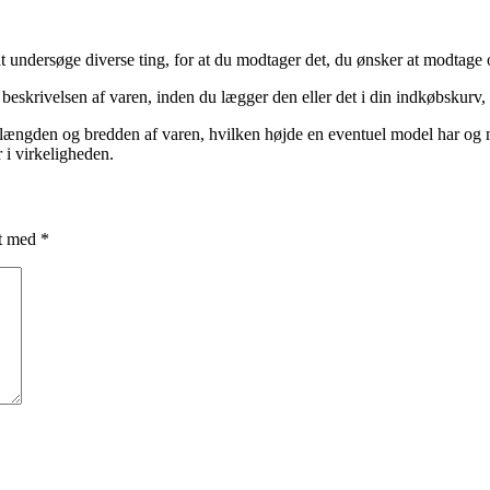
at undersøge diverse ting, for at du modtager det, du ønsker at modtage o
 beskrivelsen af varen, inden du lægger den eller det i din indkøbskurv, h
 for længden og bredden af varen, hvilken højde en eventuel model har
r i virkeligheden.
et med
*