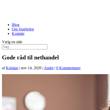
Blog
Om Snæbelen
Kontakt
Vælg en side
Gode råd til nethandel
af
Kristian
|
nov 14, 2020
|
Andet
|
0 Kommentarer