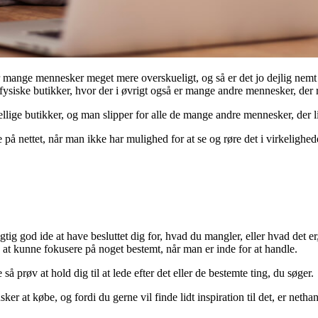
or mange mennesker meget mere overskueligt, og så er det jo dejlig nemt
ige fysiske butikker, hvor der i øvrigt også er mange andre mennesker, der 
skellige butikker, og man slipper for alle de mange andre mennesker, der 
 på nettet, når man ikke har mulighed for at se og røre det i virkeligh
rigtig god ide at have besluttet dig for, hvad du mangler, eller hvad det 
e at kunne fokusere på noget bestemt, når man er inde for at handle.
å prøv at hold dig til at lede efter det eller de bestemte ting, du søger.
er at købe, og fordi du gerne vil finde lidt inspiration til det, er netha