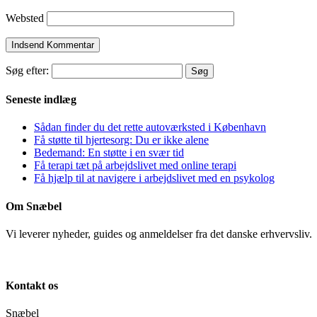
Websted
Søg efter:
Seneste indlæg
Sådan finder du det rette autoværksted i København
Få støtte til hjertesorg: Du er ikke alene
Bedemand: En støtte i en svær tid
Få terapi tæt på arbejdslivet med online terapi
Få hjælp til at navigere i arbejdslivet med en psykolog
Om Snæbel
Vi leverer nyheder, guides og anmeldelser fra det danske erhvervsliv.
Kontakt os
Snæbel