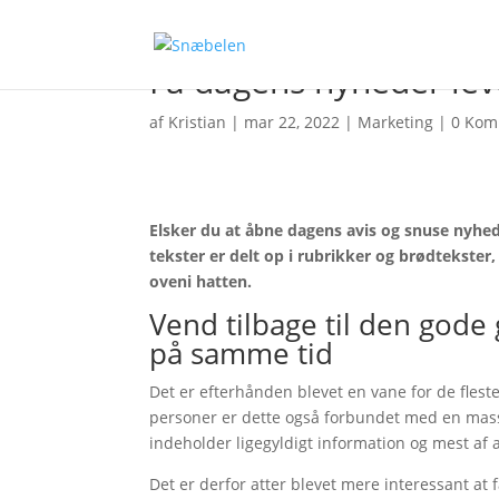
Få dagens nyheder le
af
Kristian
|
mar 22, 2022
|
Marketing
|
0 Kom
Elsker du at åbne dagens avis og snuse nyhed
tekster er delt op i rubrikker og brødtekster,
oveni hatten.
Vend tilbage til den gode 
på samme tid
Det er efterhånden blevet en vane for de flest
personer er dette også forbundet med en masse 
indeholder ligegyldigt information og mest af al
Det er derfor atter blevet mere interessant a