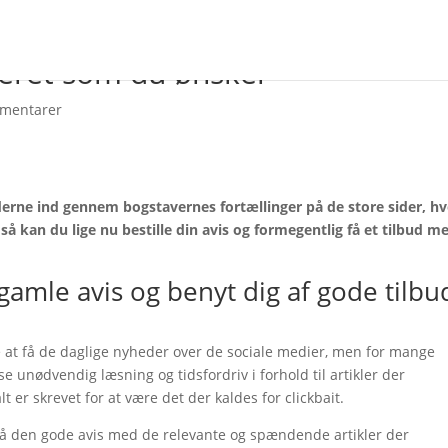
veret som du ønsker
mentarer
erne ind gennem bogstavernes fortællinger på de store sider, h
 så kan du lige nu bestille din avis og formegentlig få et tilbud m
gamle avis og benyt dig af gode tilbu
e at få de daglige nyheder over de sociale medier, men for mange
unødvendig læsning og tidsfordriv i forhold til artikler der
t er skrevet for at være det der kaldes for clickbait.
t få den gode avis med de relevante og spændende artikler der