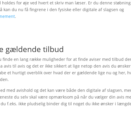
al holdes for øje ved hvert et skriv man læser. Er du denne støbning
så kan du nu få fingrene i den fysiske eller digitale af slagsen og
nnement
.
h
de gældende tilbud
inde en lang række muligheder for at finde aviser med tilbud der
avis til avis og det er ikke sikkert at lige netop den avis du ønske
kabe et hurtigt overblik over hvad der er gældende lige nu og her, h
nden.
åned med avishold og det kan være både den digitale af slagsen, me
Det eneste du selv skal være opmærksom på når du vælger din avis m
 du f.eks. ikke pludselig binder dig til noget du ikke ønsker i længd