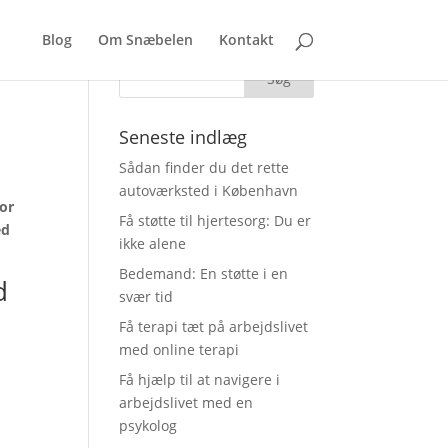
Blog
Om Snæbelen
Kontakt
Seneste indlæg
Sådan finder du det rette
autoværksted i København
vor
Få støtte til hjertesorg: Du er
ed
ikke alene
Bedemand: En støtte i en
d
svær tid
Få terapi tæt på arbejdslivet
med online terapi
Få hjælp til at navigere i
arbejdslivet med en
psykolog