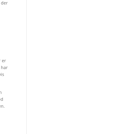
 der
 er
r har
vis
n
ed
en.