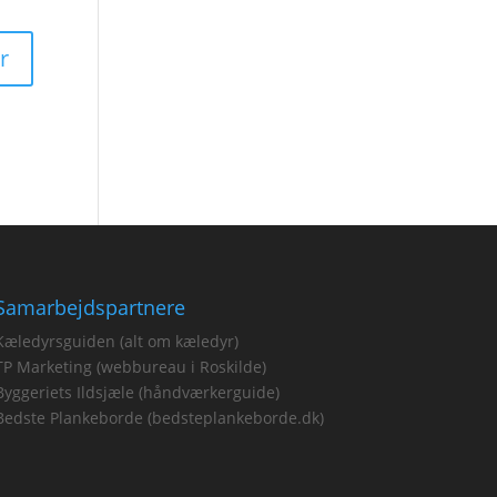
Samarbejdspartnere
Kæledyrsguiden (alt om kæledyr)
TP Marketing (webbureau i Roskilde)
Byggeriets Ildsjæle (håndværkerguide)
Bedste Plankeborde (bedsteplankeborde.dk)